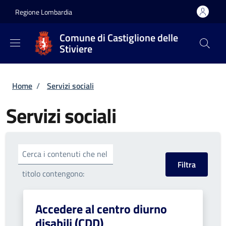
Salta al contenuto principale
Skip to footer content
Regione Lombardia
Comune di Castiglione delle
Stiviere
Briciole di pane
Home
/
Servizi sociali
Servizi sociali
Cerca i contenuti che nel
titolo contengono:
Accedere al centro diurno
disabili (CDD)