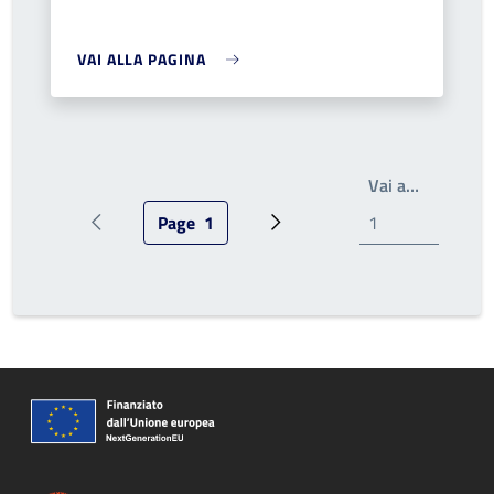
VAI ALLA PAGINA
Write the
Vai a…
Page
1
Pagina precedente
Pagina attuale
Prossima pagina