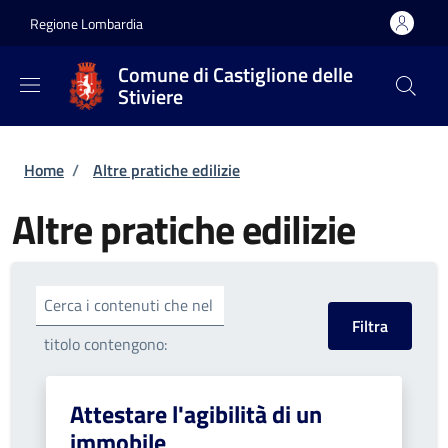
Salta al contenuto principale
Skip to footer content
Regione Lombardia
Comune di Castiglione delle
Stiviere
Briciole di pane
Home
/
Altre pratiche edilizie
Altre pratiche edilizie
Cerca i contenuti che nel
titolo contengono:
Attestare l'agibilità di un
immobile