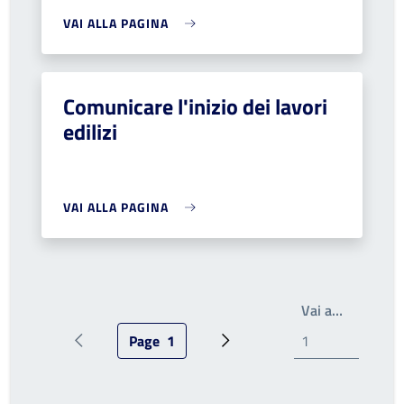
VAI ALLA PAGINA
Comunicare l'inizio dei lavori
edilizi
VAI ALLA PAGINA
Write the
Vai a…
Page
1
Pagina precedente
Pagina attuale
Prossima pagina