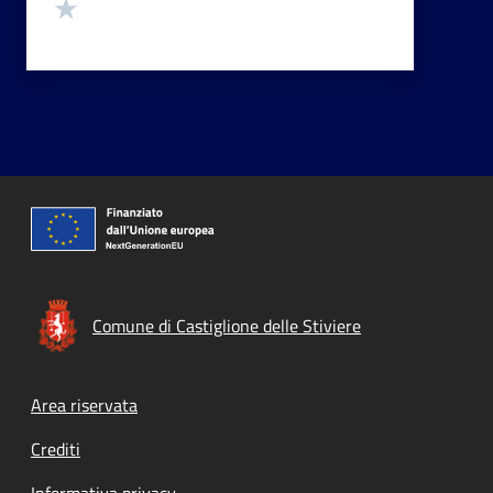
Valuta 1 stelle su 5
Comune di Castiglione delle Stiviere
Footer menu
Area riservata
Crediti
Informativa privacy