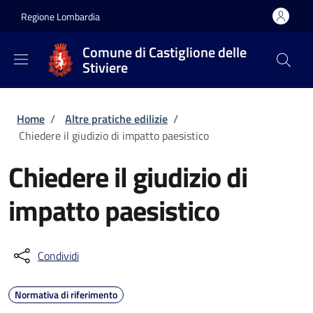
Salta al contenuto principale
Skip to footer content
Regione Lombardia
Comune di Castiglione delle
Stiviere
Briciole di pane
Home
/
Altre pratiche edilizie
/
Chiedere il giudizio di impatto paesistico
Chiedere il giudizio di
impatto paesistico
Condividi
Normativa di riferimento