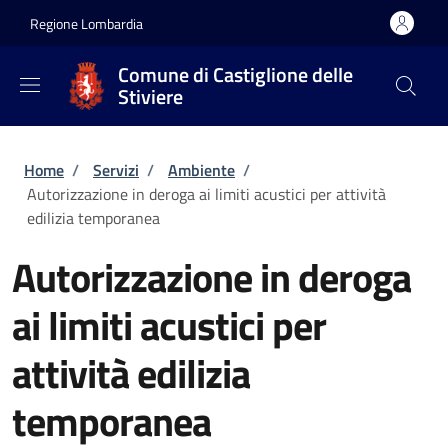
Salta al contenuto principale
Skip to footer content
Regione Lombardia
Comune di Castiglione delle
Stiviere
Briciole di pane
Home
/
Servizi
/
Ambiente
/
Autorizzazione in deroga ai limiti acustici per attività
edilizia temporanea
Autorizzazione in deroga
ai limiti acustici per
attività edilizia
temporanea