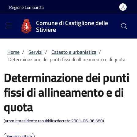
Salta al contenuto principale
Skip to footer content
Regione Lombardia
Comune di Castiglione delle
Stiviere
Briciole di pane
Home
/
Servizi
/
Catasto e urbanistica
/
Determinazione dei punti fissi di allineamento e di quota
Determinazione dei punti
fissi di allineamento e di
quota
(
urn:nir:presidente.repubblica:decreto:2001-06-06;380
)
Servizio attivo