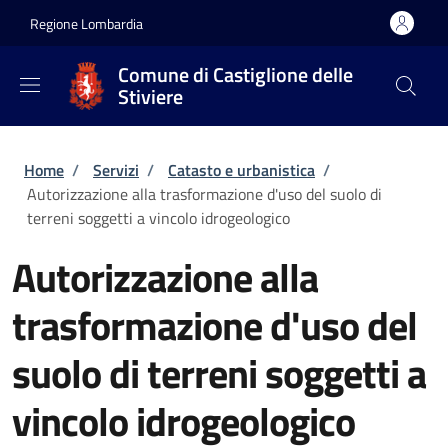
Salta al contenuto principale
Skip to footer content
Regione Lombardia
Comune di Castiglione delle
Stiviere
Briciole di pane
Home
/
Servizi
/
Catasto e urbanistica
/
Autorizzazione alla trasformazione d'uso del suolo di
terreni soggetti a vincolo idrogeologico
Autorizzazione alla
trasformazione d'uso del
suolo di terreni soggetti a
vincolo idrogeologico