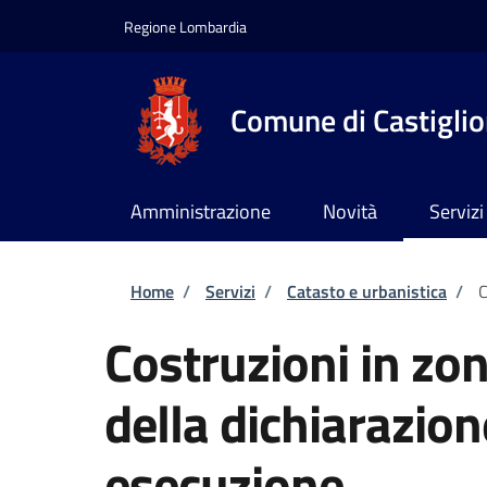
Salta al contenuto principale
Skip to footer content
Regione Lombardia
Comune di Castiglion
Amministrazione
Novità
Servizi
Briciole di pane
Home
/
Servizi
/
Catasto e urbanistica
/
C
Costruzioni in zo
della dichiarazion
esecuzione