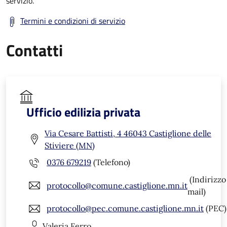
servizio.
Termini e condizioni di servizio
Contatti
Ufficio edilizia privata
Via Cesare Battisti, 4 46043 Castiglione delle
Stiviere (MN)
0376 679219
(Telefono)
(Indirizzo
protocollo@comune.castiglione.mn.it
mail)
protocollo@pec.comune.castiglione.mn.it
(PEC)
Valeria
Ferro