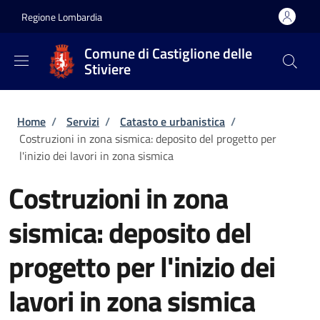
Salta al contenuto principale
Skip to footer content
Regione Lombardia
Comune di Castiglione delle
Stiviere
Briciole di pane
Home
/
Servizi
/
Catasto e urbanistica
/
Costruzioni in zona sismica: deposito del progetto per
l'inizio dei lavori in zona sismica
Costruzioni in zona
sismica: deposito del
progetto per l'inizio dei
lavori in zona sismica