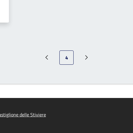
Pagina attuale
4
Pagina precedente
Prossima pagina
tiglione delle Stiviere