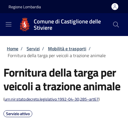
Salta al contenuto principale
Skip to footer content
Regione Lombardia
Comune di Castiglione delle
Stiviere
Briciole di pane
Home
/
Servizi
/
Mobilità e trasporti
/
Fornitura della targa per veicoli a trazione animale
Fornitura della targa per
veicoli a trazione animale
(
urn:nir:stato:decreto.legislativo:1992-04-30;285~art67
)
Servizio attivo