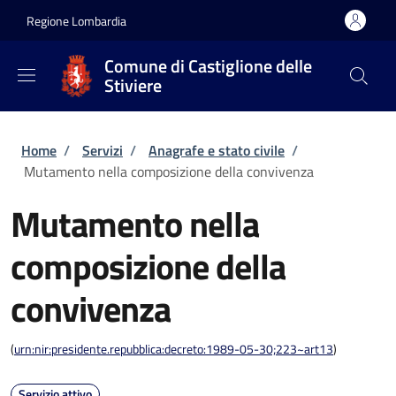
Salta al contenuto principale
Skip to footer content
Regione Lombardia
Comune di Castiglione delle
Stiviere
Briciole di pane
Home
/
Servizi
/
Anagrafe e stato civile
/
Mutamento nella composizione della convivenza
Mutamento nella
composizione della
convivenza
(
urn:nir:presidente.repubblica:decreto:1989-05-30;223~art13
)
Servizio attivo