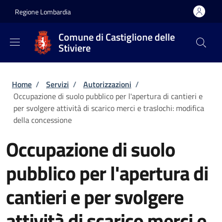
Salta al contenuto principale
Skip to footer content
Regione Lombardia
Comune di Castiglione delle
Stiviere
Briciole di pane
Home
/
Servizi
/
Autorizzazioni
/
Occupazione di suolo pubblico per l'apertura di cantieri e
per svolgere attività di scarico merci e traslochi: modifica
della concessione
Occupazione di suolo
pubblico per l'apertura di
cantieri e per svolgere
attività di scarico merci e