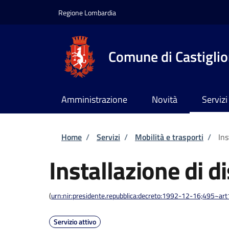
Salta al contenuto principale
Skip to footer content
Regione Lombardia
Comune di Castiglion
Amministrazione
Novità
Servizi
Briciole di pane
Home
/
Servizi
/
Mobilità e trasporti
/
Ins
Installazione di d
(
urn:nir:presidente.repubblica:decreto:1992-12-16;495~ar
Servizio attivo