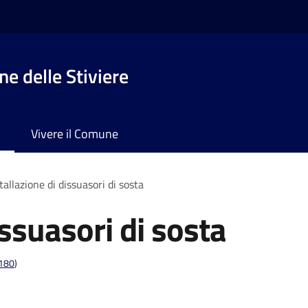
e delle Stiviere
Vivere il Comune
tallazione di dissuasori di sosta
issuasori di sosta
t180
)