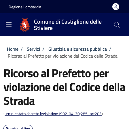
Salta al contenuto principale
Skip to footer content
Regione Lombardia
Comune di Castiglione delle
Stiviere
Briciole di pane
Home
/
Servizi
/
Giustizia e sicurezza pubblica
/
Ricorso al Prefetto per violazione del Codice della Strada
Ricorso al Prefetto per
violazione del Codice della
Strada
(
urn:nir:stato:decreto.legislativo:1992-04-30;285~art203
)
Servizio attivo