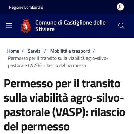
Salta al contenuto principale
Skip to footer content
Regione Lombardia
Comune di Castiglione delle
Stiviere
Briciole di pane
Home
/
Servizi
/
Mobilità e trasporti
/
Permesso per il transito sulla viabilità agro-silvo-
pastorale (VASP): rilascio del permesso
Permesso per il transito
sulla viabilità agro-silvo-
pastorale (VASP): rilascio
del permesso