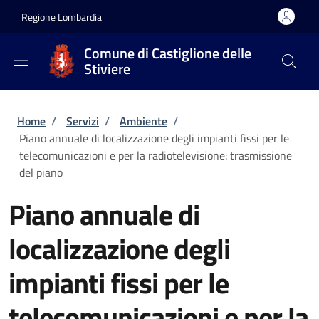
Salta al contenuto principale
Skip to footer content
Regione Lombardia
Comune di Castiglione delle
Stiviere
Briciole di pane
Home
/
Servizi
/
Ambiente
/
Piano annuale di localizzazione degli impianti fissi per le
telecomunicazioni e per la radiotelevisione: trasmissione
del piano
Piano annuale di
localizzazione degli
impianti fissi per le
telecomunicazioni e per la