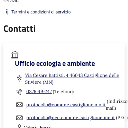
servizio.
Termini e condizioni di servizio
Contatti
Ufficio ecologia e ambiente
Via Cesare Battisti, 4 46043 Castiglione delle
Stiviere (MN)
0376 679247
(Telefono)
(Indirizzo
protocollo@comune.castiglione.mn.it
mail)
protocollo@pec.comune.castiglione.mn.it
(PEC)
Valeria
Ferro