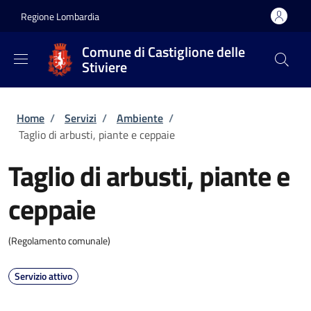
Salta al contenuto principale
Skip to footer content
Regione Lombardia
Comune di Castiglione delle
Stiviere
Briciole di pane
Home
/
Servizi
/
Ambiente
/
Taglio di arbusti, piante e ceppaie
Taglio di arbusti, piante e
ceppaie
(Regolamento comunale)
Servizio attivo