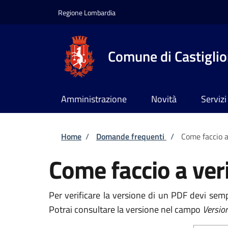
Salta al contenuto principale
Skip to footer content
Regione Lombardia
Comune di Castiglion
Amministrazione
Novità
Servizi
Briciole di pane
Home
/
Domande frequenti
/
Come faccio a
Come faccio a veri
Per verificare la versione di un PDF devi semp
Potrai consultare la versione nel campo
Versio