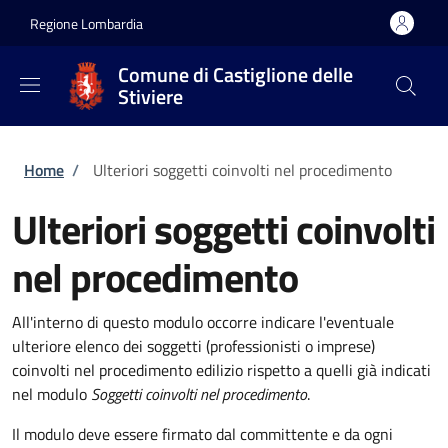
Salta al contenuto principale
Skip to footer content
Regione Lombardia
Comune di Castiglione delle
Stiviere
Briciole di pane
Home
/
Ulteriori soggetti coinvolti nel procedimento
Ulteriori soggetti coinvolti
nel procedimento
All'interno di questo modulo occorre indicare l'eventuale
ulteriore elenco dei soggetti (professionisti o imprese)
coinvolti nel procedimento edilizio rispetto a quelli già indicati
nel modulo
Soggetti coinvolti nel procedimento
.
Il modulo deve essere firmato dal committente e da ogni