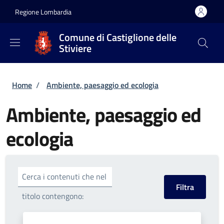
Salta al contenuto principale
Skip to footer content
Regione Lombardia
Comune di Castiglione delle
Stiviere
Briciole di pane
Home
/
Ambiente, paesaggio ed ecologia
Ambiente, paesaggio ed
ecologia
Cerca i contenuti che nel
titolo contengono: