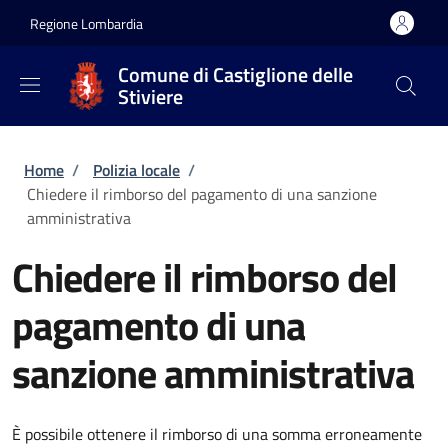
Salta al contenuto principale
Skip to footer content
Regione Lombardia
Comune di Castiglione delle
Stiviere
Briciole di pane
Home
/
Polizia locale
/
Chiedere il rimborso del pagamento di una sanzione
amministrativa
Chiedere il rimborso del
pagamento di una
sanzione amministrativa
È possibile ottenere il rimborso di una somma erroneamente