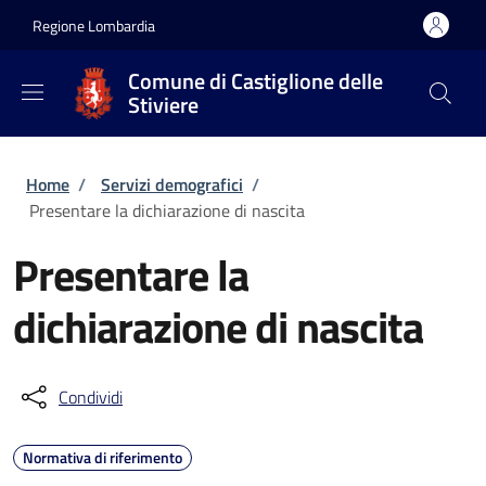
Salta al contenuto principale
Skip to footer content
Regione Lombardia
Comune di Castiglione delle
Stiviere
Briciole di pane
Home
/
Servizi demografici
/
Presentare la dichiarazione di nascita
Presentare la
dichiarazione di nascita
Condividi
Normativa di riferimento