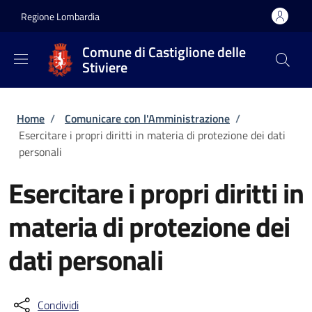
Salta al contenuto principale
Skip to footer content
Regione Lombardia
Comune di Castiglione delle
Stiviere
Briciole di pane
Home
/
Comunicare con l'Amministrazione
/
Esercitare i propri diritti in materia di protezione dei dati
personali
Esercitare i propri diritti in
materia di protezione dei
dati personali
Condividi