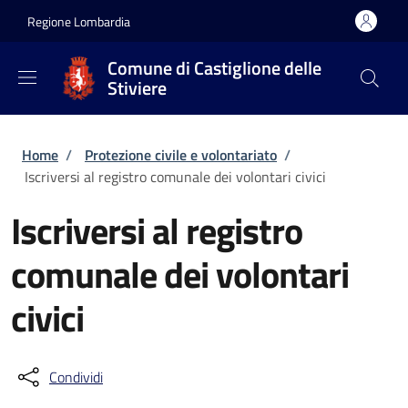
Salta al contenuto principale
Skip to footer content
Regione Lombardia
Comune di Castiglione delle
Stiviere
Briciole di pane
Home
/
Protezione civile e volontariato
/
Iscriversi al registro comunale dei volontari civici
Iscriversi al registro
comunale dei volontari
civici
Condividi