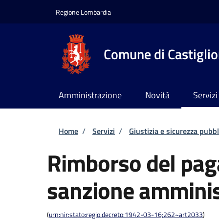
Salta al contenuto principale
Skip to footer content
Regione Lombardia
Comune di Castiglion
Amministrazione
Novità
Servizi
Briciole di pane
Home
/
Servizi
/
Giustizia e sicurezza pubbl
Rimborso del pag
sanzione amminis
(
urn:nir:stato:regio.decreto:1942-03-16;262~art2033
)