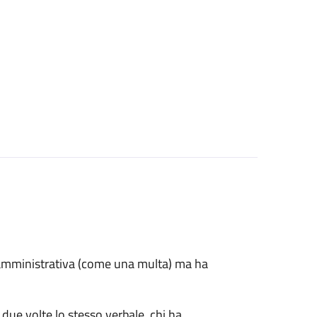
e amministrativa (come una multa) ma ha
 due volte lo stesso verbale, chi ha