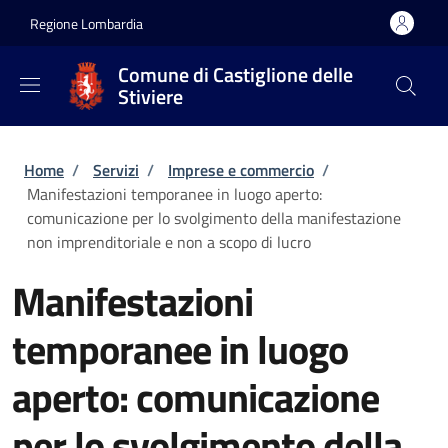
Salta al contenuto principale
Skip to footer content
Regione Lombardia
Comune di Castiglione delle
Stiviere
Briciole di pane
Home
/
Servizi
/
Imprese e commercio
/
Manifestazioni temporanee in luogo aperto:
comunicazione per lo svolgimento della manifestazione
non imprenditoriale e non a scopo di lucro
Manifestazioni
temporanee in luogo
aperto: comunicazione
per lo svolgimento della