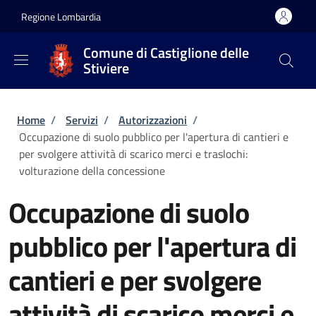
Salta al contenuto principale
Skip to footer content
Regione Lombardia
Comune di Castiglione delle
Stiviere
Briciole di pane
Home
/
Servizi
/
Autorizzazioni
/
Occupazione di suolo pubblico per l'apertura di cantieri e
per svolgere attività di scarico merci e traslochi:
volturazione della concessione
Occupazione di suolo
pubblico per l'apertura di
cantieri e per svolgere
attività di scarico merci e