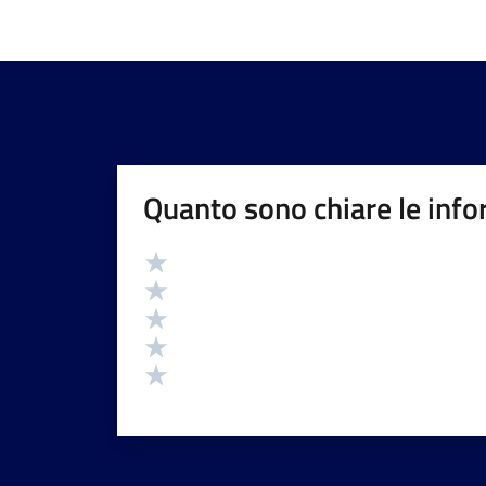
Quanto sono chiare le info
Valutazione
Valuta 5 stelle su 5
Valuta 4 stelle su 5
Valuta 3 stelle su 5
Valuta 2 stelle su 5
Valuta 1 stelle su 5