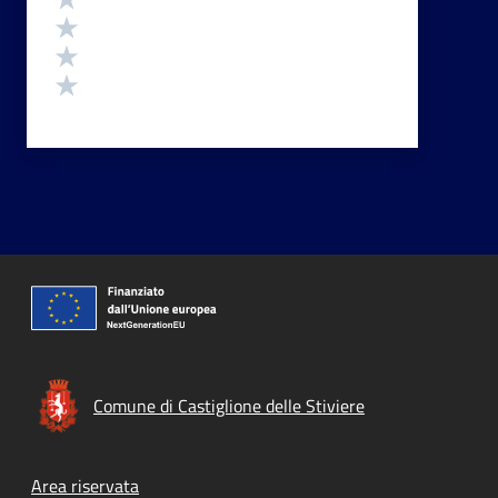
Valuta 3 stelle su 5
Valuta 2 stelle su 5
Valuta 1 stelle su 5
Comune di Castiglione delle Stiviere
Footer menu
Area riservata