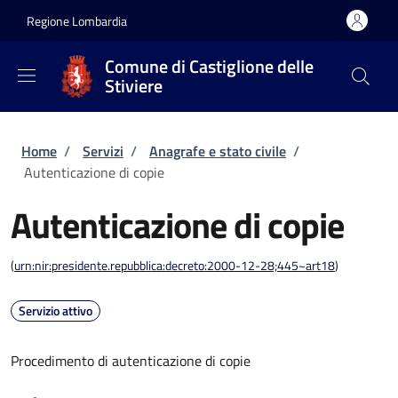
Salta al contenuto principale
Skip to footer content
Regione Lombardia
Comune di Castiglione delle
Stiviere
Briciole di pane
Home
/
Servizi
/
Anagrafe e stato civile
/
Autenticazione di copie
Autenticazione di copie
(
urn:nir:presidente.repubblica:decreto:2000-12-28;445~art18
)
Servizio attivo
Procedimento di autenticazione di copie