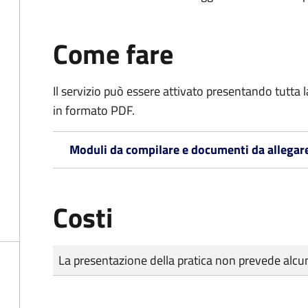
Come fare
Il servizio può essere attivato presentando tutta
in formato PDF.
Moduli da compilare e documenti da allegar
Costi
Tipo di pagamento
Importo
La presentazione della pratica non prevede al