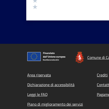
Valuta 1 stelle su 5
Comune di Cas
Footer menu
Area riservata
Crediti
Dichiarazione di accessibilità
Contatt
Leggi le FAQ
Pagame
Piano di miglioramento dei servizi