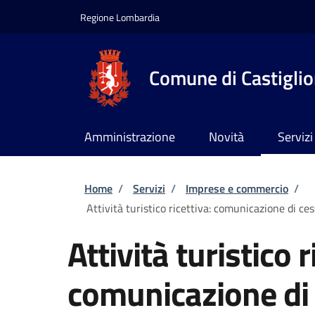
Salta al contenuto principale
Skip to footer content
Regione Lombardia
Comune di Castiglion
Amministrazione
Novità
Servizi
Briciole di pane
Home
/
Servizi
/
Imprese e commercio
/
Attività turistico ricettiva: comunicazione di ces
Attività turistico r
comunicazione di 