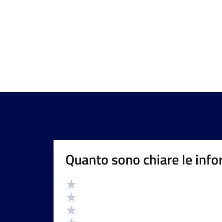
Quanto sono chiare le info
Valutazione
Valuta 5 stelle su 5
Valuta 4 stelle su 5
Valuta 3 stelle su 5
Valuta 2 stelle su 5