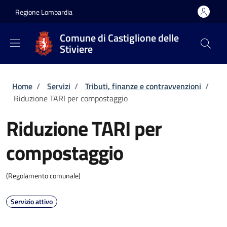
Salta al contenuto principale
Skip to footer content
Regione Lombardia
Comune di Castiglione delle
Stiviere
Briciole di pane
Home
/
Servizi
/
Tributi, finanze e contravvenzioni
/
Riduzione TARI per compostaggio
Riduzione TARI per
compostaggio
(Regolamento comunale)
Servizio attivo